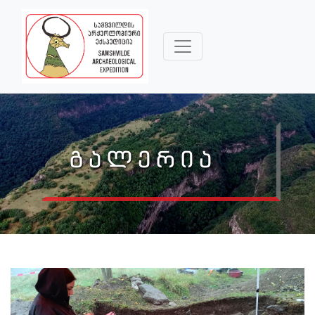
ᲒᲐᲚᲔᲠᲘᲐ