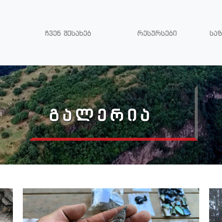
ჩვენ შესახებ
რესურსები
სა
ᲒᲐᲚᲔᲠᲘᲐ