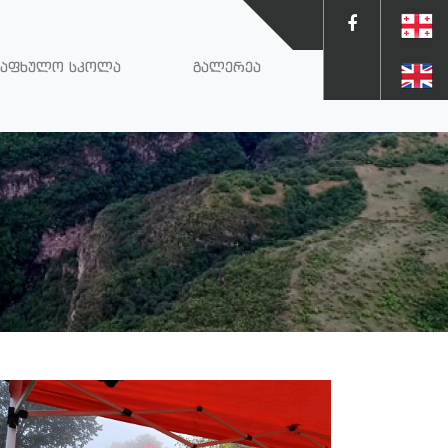
ზაფხულო სკოლა
გალერეა