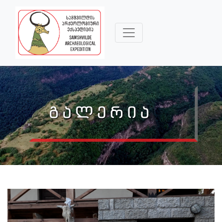
ᲒᲐᲚᲔᲠᲘᲐ